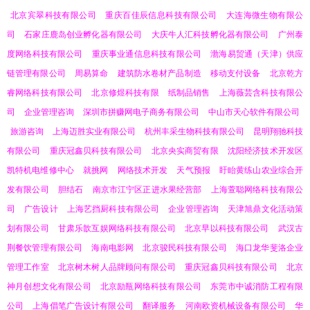
北京宾翠科技有限公司
重庆百佳辰信息科技有限公司
大连海微生物有限公
司
石家庄鹿岛创业孵化器有限公司
大庆牛人汇科技孵化器有限公司
广州泰
度网络科技有限公司
重庆事业通信息科技有限公司
渤海易贸通（天津）供应
链管理有限公司
周易算命
建筑防水卷材产品制造
移动支付设备
北京乾方
睿网络科技有限公司
北京修煜科技有限
纸制品销售
上海薇芸含科技有限公
司
企业管理咨询
深圳市拼赚网电子商务有限公司
中山市天心软件有限公司
旅游咨询
上海迈胜实业有限公司
杭州丰采生物科技有限公司
昆明翔驰科技
有限公司
重庆冠鑫贝科技有限公司
北京央实商贸有限
沈阳经济技术开发区
凯特机电维修中心
就挑网
网络技术开发
天气预报
盱眙黄练山农业综合开
发有限公司
胆结石
南京市江宁区正进水果经营部
上海萱聪网络科技有限公
司
广告设计
上海艺挡厨科技有限公司
企业管理咨询
天津旭鼎文化活动策
划有限公司
甘肃乐歆互娱网络科技有限公司
北京早以科技有限公司
武汉古
荆餐饮管理有限公司
海南电影网
北京骏民科技有限公司
海口龙华斐洛企业
管理工作室
北京树木树人品牌顾问有限公司
重庆冠鑫贝科技有限公司
北京
神月创想文化有限公司
北京励瓶网络科技有限公司
东莞市中诚消防工程有限
公司
上海倡笔广告设计有限公司
翻译服务
河南欧资机械设备有限公司
华